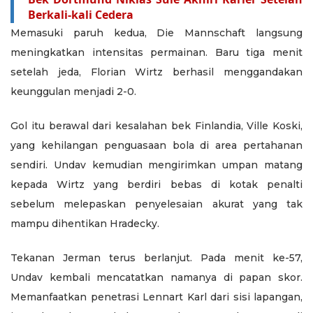
Berkali-kali Cedera
Memasuki paruh kedua, Die Mannschaft langsung
meningkatkan intensitas permainan. Baru tiga menit
setelah jeda, Florian Wirtz berhasil menggandakan
keunggulan menjadi 2-0.
Gol itu berawal dari kesalahan bek Finlandia, Ville Koski,
yang kehilangan penguasaan bola di area pertahanan
sendiri. Undav kemudian mengirimkan umpan matang
kepada Wirtz yang berdiri bebas di kotak penalti
sebelum melepaskan penyelesaian akurat yang tak
mampu dihentikan Hradecky.
Tekanan Jerman terus berlanjut. Pada menit ke-57,
Undav kembali mencatatkan namanya di papan skor.
Memanfaatkan penetrasi Lennart Karl dari sisi lapangan,