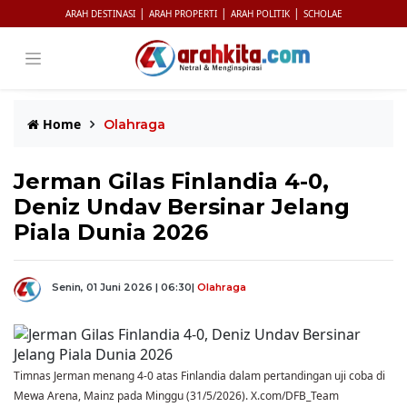
|
|
|
ARAH DESTINASI
ARAH PROPERTI
ARAH POLITIK
SCHOLAE
Home
Olahraga
Jerman Gilas Finlandia 4-0,
Deniz Undav Bersinar Jelang
Piala Dunia 2026
Senin, 01 Juni 2026 | 06:30
|
Olahraga
Timnas Jerman menang 4-0 atas Finlandia dalam pertandingan uji coba di
Mewa Arena, Mainz pada Minggu (31/5/2026). X.com/DFB_Team