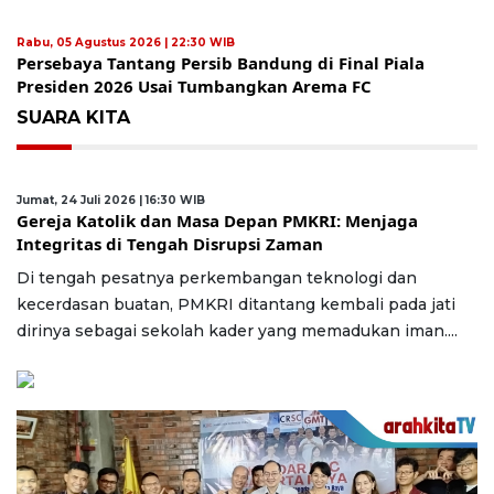
Rabu, 05 Agustus 2026 | 11:00 WIB
Sabalenka dan Swiatek Melaju Mulus ke Babak Ketiga
WTA 1000 Toronto 2026
SUARA KITA
Jumat, 24 Juli 2026 | 16:30 WIB
Gereja Katolik dan Masa Depan PMKRI: Menjaga
Integritas di Tengah Disrupsi Zaman
Di tengah pesatnya perkembangan teknologi dan
kecerdasan buatan, PMKRI ditantang kembali pada jati
dirinya sebagai sekolah kader yang memadukan iman....