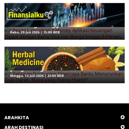
X Resmi Luncurkan X Money, Aplikasi
Keuangan Digital dengan Kartu Visa
dan Bunga hingga 6 Persen
Rabu, 29 Juli 2026 | 15:00 WIB
ARAHKITA/HERBAL MEDICINE
5 Rebusan Daun yang Dipercaya
Bantu Menurunkan Gula Darah, Mana
yang Paling Efektif?
Minggu, 12 Juli 2026 | 23:00 WIB
ARAHKITA
ARAH DESTINASI