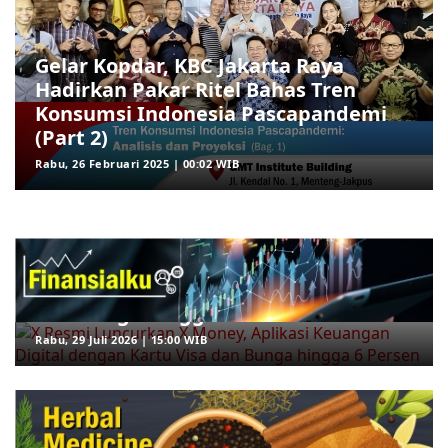
Gelar Kopdar, KBC Jakarta Raya
Hadirkan Pakar Ritel Bahas Tren
Konsumsi Indonesia Pascapandemi
(Part 2)
Rabu, 26 Februari 2025 | 00:02 WIB
ARAHKITA/FINANSIALKU
X Resmi Luncurkan X Money, Aplikasi
Keuangan Digital dengan Kartu Visa
dan Bunga hingga 6 Persen
Rabu, 29 Juli 2026 | 15:00 WIB
ARAHKITA/HERBAL MEDICINE
5 Rebusan Daun yang Dipercaya
Bantu Menurunkan Gula Darah, Mana