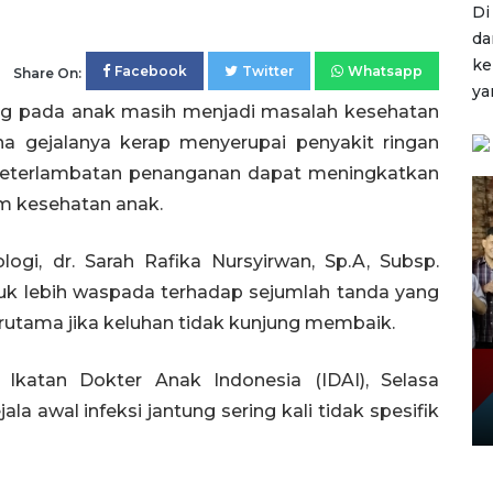
Di
da
ke
Facebook
Twitter
Whatsapp
Share On:
ya
ung pada anak masih menjadi masalah kesehatan
na gejalanya kerap menyerupai penyakit ringan
l, keterlambatan penanganan dapat meningkatkan
m kesehatan anak.
logi, dr. Sarah Rafika Nursyirwan, Sp.A, Subsp.
tuk lebih waspada terhadap sejumlah tanda yang
erutama jika keluhan tidak kunjung membaik.
Ikatan Dokter Anak Indonesia (IDAI), Selasa
la awal infeksi jantung sering kali tidak spesifik