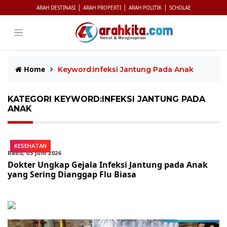
|
|
|
ARAH DESTINASI
ARAH PROPERTI
ARAH POLITIK
SCHOLAE
Home
Keyword:infeksi Jantung Pada Anak
KATEGORI KEYWORD:INFEKSI JANTUNG PADA
ANAK
KESEHATAN
Rabu, 03 Juni 2026
Dokter Ungkap Gejala Infeksi Jantung pada Anak
yang Sering Dianggap Flu Biasa