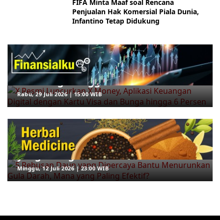
FIFA Minta Maaf soal Rencana
Penjualan Hak Komersial Piala Dunia,
Infantino Tetap Didukung
ARAHKITA/FINANSIALKU
X Resmi Luncurkan X Money, Aplikasi
Keuangan Digital dengan Kartu Visa
dan Bunga hingga 6 Persen
Rabu, 29 Juli 2026 | 15:00 WIB
ARAHKITA/HERBAL MEDICINE
5 Rebusan Daun yang Dipercaya
Bantu Menurunkan Gula Darah, Mana
yang Paling Efektif?
Minggu, 12 Juli 2026 | 23:00 WIB