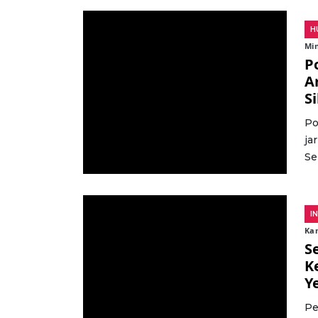
H
Min
P
A
S
Po
ja
Se
I
Kam
S
K
Y
Pe