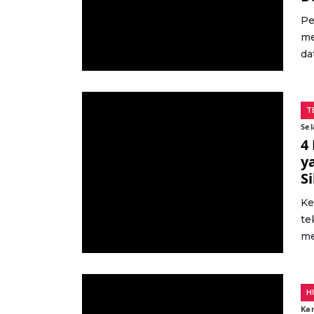
Pe
me
da
T
Sel
4
y
S
Ke
te
me
H
Kam