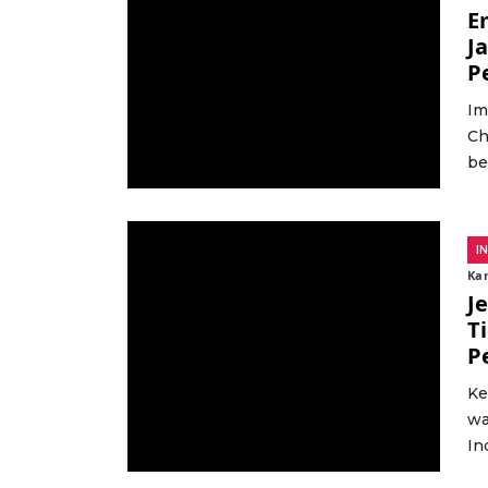
E
J
P
Im
Ch
be
I
Kam
J
T
P
Ke
wa
In