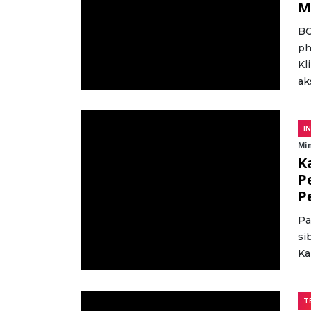
M
BC
ph
Kl
aks
I
Min
K
P
P
Pa
si
Ka
T