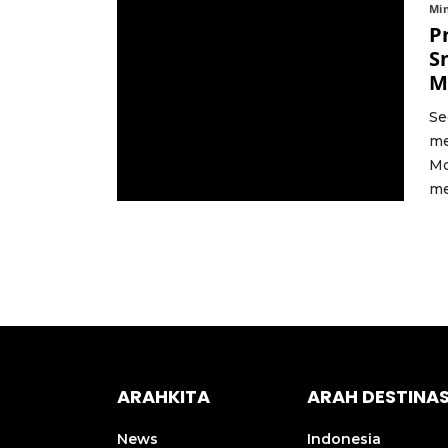
Min
P
S
M
Se
me
Mo
me
ARAHKITA
ARAH DESTINAS
News
Indonesia