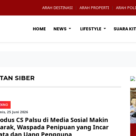
ARAH DESTINASI
ARAH PROPERTI
ARAH POLI
|
|
HOME
NEWS
LIFESTYLE
SUARA KI
TAN SIBER
EKNO
is, 25 Juni 2026
odus CS Palsu di Media Sosial Makin
arak, Waspada Penipuan yang Incar
ata dan Uang Pengguna