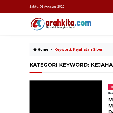
Sabtu, 08 Agustus 2026
Home
Keyword: Kejahatan Siber
KATEGORI KEYWORD: KEJAHA
T
Kam
M
M
D