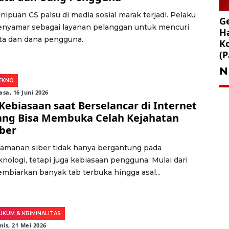
nipuan CS palsu di media sosial marak terjadi. Pelaku
Ge
nyamar sebagai layanan pelanggan untuk mencuri
Ha
ta dan dana pengguna.
K
(P
N
EKNO
asa, 16 Juni 2026
 Kebiasaan saat Berselancar di Internet
ang Bisa Membuka Celah Kejahatan
iber
amanan siber tidak hanya bergantung pada
knologi, tetapi juga kebiasaan pengguna. Mulai dari
mbiarkan banyak tab terbuka hingga asal...
UKUM & KRIMINALITAS
is, 21 Mei 2026