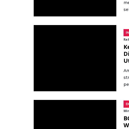
me
sek
I
Rab
K
D
U
Am
st
pe
E
Min
B
W