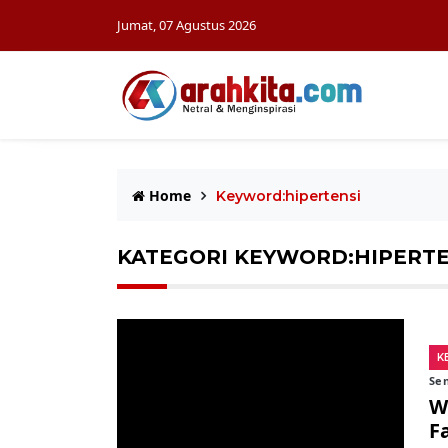
Jumat, 07 Agustus 2026
Home
Keyword:hipertensi
KATEGORI KEYWORD:HIPERTE
K
Sen
W
F