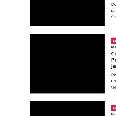
Do
us
Si
K
Kam
C
P
J
Pe
un
te
N
Min