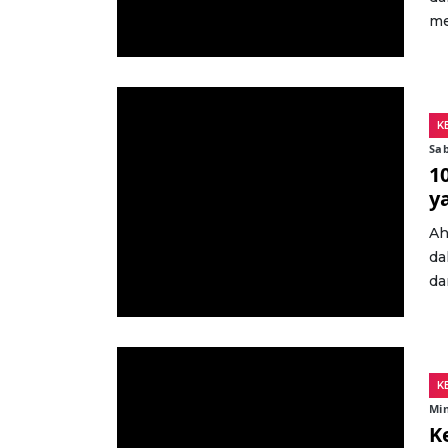
me
K
Sab
1
y
Ah
da
da
K
Min
K