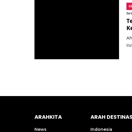
K
Sel
T
K
Ah
cu
ARAHKITA
ARAH DESTINAS
News
Indonesia