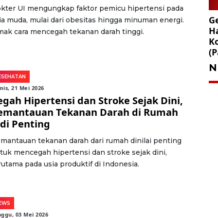
kter UI mengungkap faktor pemicu hipertensi pada
Ge
ia muda, mulai dari obesitas hingga minuman energi.
Ha
mak cara mencegah tekanan darah tinggi.
K
(P
N
ESEHATAN
is, 21 Mei 2026
egah Hipertensi dan Stroke Sejak Dini,
emantauan Tekanan Darah di Rumah
adi Penting
mantauan tekanan darah dari rumah dinilai penting
tuk mencegah hipertensi dan stroke sejak dini,
rutama pada usia produktif di Indonesia.
EWS
ggu, 03 Mei 2026