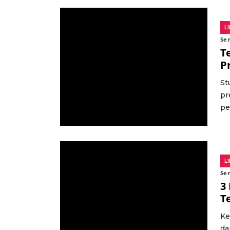
L
Sen
T
P
St
pr
pe
L
Sen
3
T
Ke
da