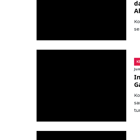
d
A
Ko
se
K
Jum
I
G
Ko
sa
tu