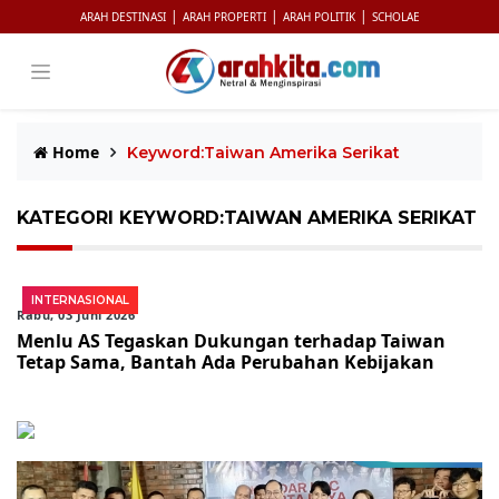
|
|
|
ARAH DESTINASI
ARAH PROPERTI
ARAH POLITIK
SCHOLAE
Home
Keyword:Taiwan Amerika Serikat
KATEGORI KEYWORD:TAIWAN AMERIKA SERIKAT
INTERNASIONAL
Rabu, 03 Juni 2026
Menlu AS Tegaskan Dukungan terhadap Taiwan
Tetap Sama, Bantah Ada Perubahan Kebijakan