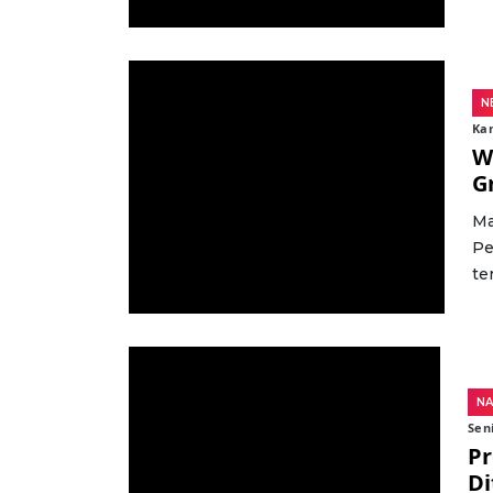
N
Kam
W
G
Ma
Pe
ter
NA
Sen
Pr
Di