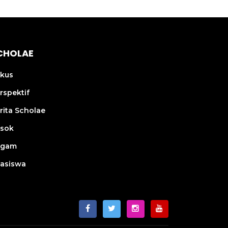
CHOLAE
kus
rspektif
rita Scholae
sok
agam
asiswa