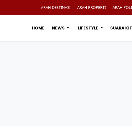
ARAH DESTINASI
ARAH PROPERTI
ARAH POLI
|
|
HOME
NEWS
LIFESTYLE
SUARA KI