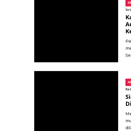
N
Sel
K
A
K
Pe
me
Se
N
Rab
S
D
Me
mu
dil