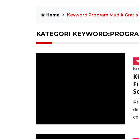
Home
Keyword:Program Mudik Gratis
KATEGORI KEYWORD:PROGRA
N
Kam
K
F
S
Pr
de
ce