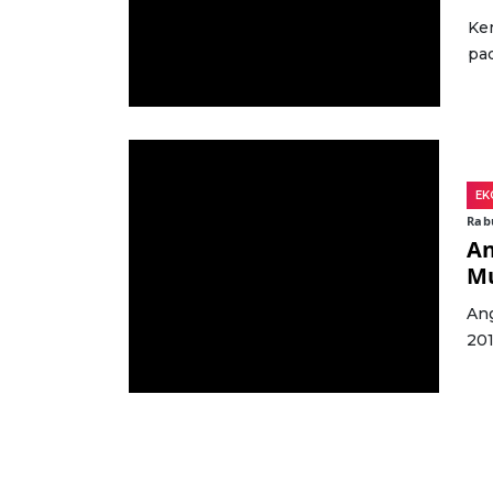
Ke
pad
EK
Rabu
An
Mu
Ang
201