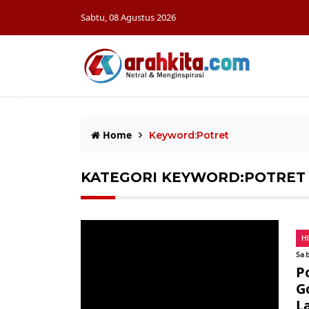
Sabtu, 08 Agustus 2026
Home
Keyword:Potret
KATEGORI KEYWORD:POTRET
H
Sab
Po
G
L