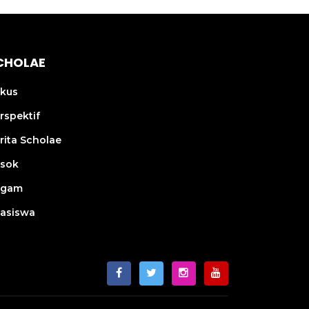
CHOLAE
kus
rspektif
rita Scholae
sok
agam
asiswa