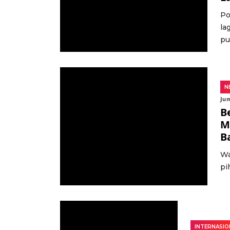
Po
la
pu
N
Jum
B
M
B
Wa
pi
INTERNASIO