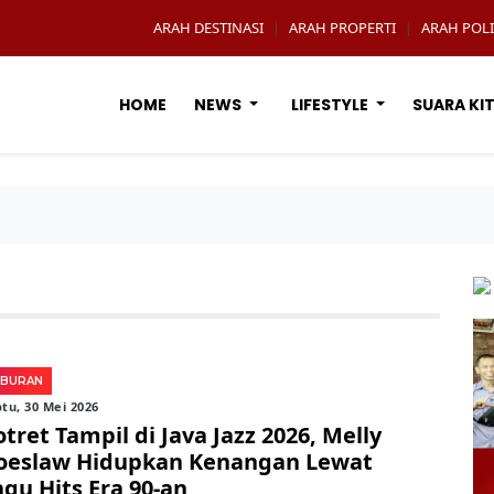
ARAH DESTINASI
ARAH PROPERTI
ARAH POLI
|
|
HOME
NEWS
LIFESTYLE
SUARA KI
IBURAN
tu, 30 Mei 2026
tret Tampil di Java Jazz 2026, Melly
oeslaw Hidupkan Kenangan Lewat
agu Hits Era 90-an