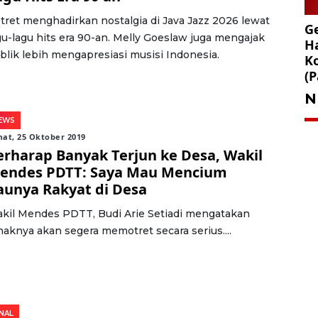
tret menghadirkan nostalgia di Java Jazz 2026 lewat
Ge
gu-lagu hits era 90-an. Melly Goeslaw juga mengajak
Ha
blik lebih mengapresiasi musisi Indonesia.
K
(P
N
EWS
at, 25 Oktober 2019
erharap Banyak Terjun ke Desa, Wakil
endes PDTT: Saya Mau Mencium
aunya Rakyat di Desa
kil Mendes PDTT, Budi Arie Setiadi mengatakan
haknya akan segera memotret secara serius....
NAL