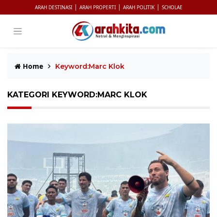
|
|
|
ARAH DESTINASI
ARAH PROPERTI
ARAH POLITIK
SCHOLAE
Home
Keyword:Marc Klok
KATEGORI KEYWORD:MARC KLOK