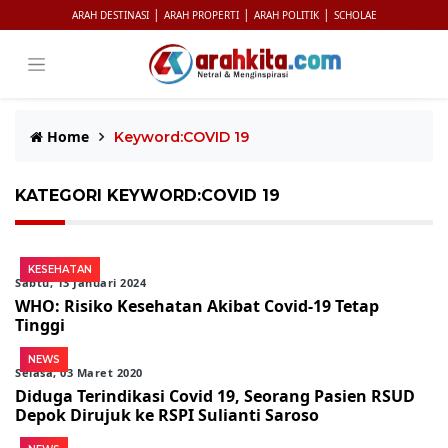
|
|
|
ARAH DESTINASI
ARAH PROPERTI
ARAH POLITIK
SCHOLAE
Home
Keyword:COVID 19
KATEGORI KEYWORD:COVID 19
KESEHATAN
Sabtu, 13 Januari 2024
WHO: Risiko Kesehatan Akibat Covid-19 Tetap
Tinggi
NEWS
Selasa, 03 Maret 2020
Diduga Terindikasi Covid 19, Seorang Pasien RSUD
Depok Dirujuk ke RSPI Sulianti Saroso