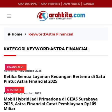
|
|
|
ARAH DESTINASI
ARAH PROPERTI
ARAH POLITIK
SCHOLAE
Home
Keyword:Astra Financial
KATEGORI KEYWORD:ASTRA FINANCIAL
FINANSIALKU
Kamis, 27 November 2025
Ketika Semua Layanan Keuangan Bertemu di Satu
Pintu: Astra Financial 2025
OTOMOTIF
Rabu, 03 September 2025
Mobil Hybrid Jadi Primadona di GIIAS Surabaya
2025, Astra Financial Catat Pembiayaan Rp109
Miliar