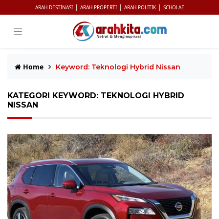
|
|
|
ARAH DESTINASI
ARAH PROPERTI
ARAH POLITIK
SCHOLAE
Home
Keyword: Teknologi Hybrid Nissan
KATEGORI KEYWORD: TEKNOLOGI HYBRID
NISSAN