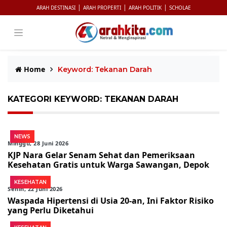
|
|
|
ARAH DESTINASI
ARAH PROPERTI
ARAH POLITIK
SCHOLAE
Home
Keyword: Tekanan Darah
KATEGORI KEYWORD: TEKANAN DARAH
NEWS
Minggu, 28 Juni 2026
KJP Nara Gelar Senam Sehat dan Pemeriksaan
Kesehatan Gratis untuk Warga Sawangan, Depok
KESEHATAN
Senin, 22 Juni 2026
Waspada Hipertensi di Usia 20-an, Ini Faktor Risiko
yang Perlu Diketahui