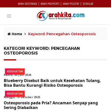
|
|
|
ARAH DESTINASI
ARAH PROPERTI
ARAH POLITIK
SCHOLAE
Home
Keyword: Pencegahan Osteoporosis
KATEGORI KEYWORD: PENCEGAHAN
OSTEOPOROSIS
KESEHATAN
Kamis, 04 Juni 2026
Blueberry Disebut Baik untuk Kesehatan Tulang,
Bisa Bantu Kurangi Risiko Osteoporosis
KESEHATAN
Minggu, 19 Oktober 2025
Osteoporosis pada Pria? Ancaman Senyap yang
Sering Diabaikan