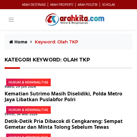
|
|
|
ARAH DESTINASI
ARAH PROPERTI
ARAH POLITIK
SCHOLAE
Home
Keyword: Olah TKP
KATEGORI KEYWORD: OLAH TKP
HUKUM & KRIMINALITAS
Rabu, 29 Juli 2026
Kematian Sutrimo Masih Diselidiki, Polda Metro
Jaya Libatkan Puslabfor Polri
HUKUM & KRIMINALITAS
Senin, 04 Mei 2026
Detik-Detik Pria Dibacok di Cengkareng: Sempat
Gemetar dan Minta Tolong Sebelum Tewas