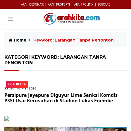
|
|
|
ARAH DESTINASI
ARAH PROPERTI
ARAH POLITIK
SCHOLAE
Home
Keyword: Larangan Tanpa Penonton
KATEGORI KEYWORD: LARANGAN TANPA
PENONTON
OLAHRAGA
Sabtu, 16 Mei 2026
Persipura Jayapura Diguyur Lima Sanksi Komdis
PSSI Usai Kerusuhan di Stadion Lukas Enembe