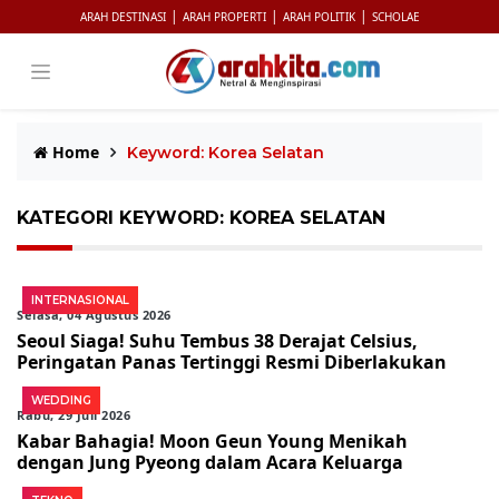
|
|
|
ARAH DESTINASI
ARAH PROPERTI
ARAH POLITIK
SCHOLAE
Home
Keyword: Korea Selatan
KATEGORI KEYWORD: KOREA SELATAN
INTERNASIONAL
Selasa, 04 Agustus 2026
Seoul Siaga! Suhu Tembus 38 Derajat Celsius,
Peringatan Panas Tertinggi Resmi Diberlakukan
WEDDING
Rabu, 29 Juli 2026
Kabar Bahagia! Moon Geun Young Menikah
dengan Jung Pyeong dalam Acara Keluarga