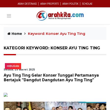
|
|
|
ARAH DESTINASI
ARAH PROPERTI
ARAH POLITIK
SCHOLAE
Home
Keyword: Konser Ayu Ting Ting
KATEGORI KEYWORD: KONSER AYU TING TING
HIBURAN
Selasa, 25 Maret 2025
Ayu Ting Ting Gelar Konser Tunggal Pertamanya
Bertajuk “Dangdut Dangdutan Ayu Ting Ting”