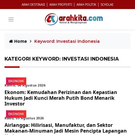
|
|
|
ARAH DESTINASI
ARAH PROPERTI
ARAH POLITIK
SCHOLAE
Home
Keyword: Investasi Indonesia
KATEGORI KEYWORD: INVESTASI INDONESIA
EKONOMI
Kamis, 06 Agustus 2026
Ekonom: Kemudahan Perizinan dan Kepastian
Hukum Jadi Kunci Merah Putih Bond Menarik
Investor
EKONOMI
Rabu, 05 Agustus 2026
Airlangga: Hilirisasi, Manufaktur, dan Sektor
Makanan-Minuman Jadi Mesin Pencipta Lapangan