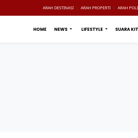
ARAH DESTINASI
ARAH PROPERTI
ARAH POLI
|
|
HOME
NEWS
LIFESTYLE
SUARA KI