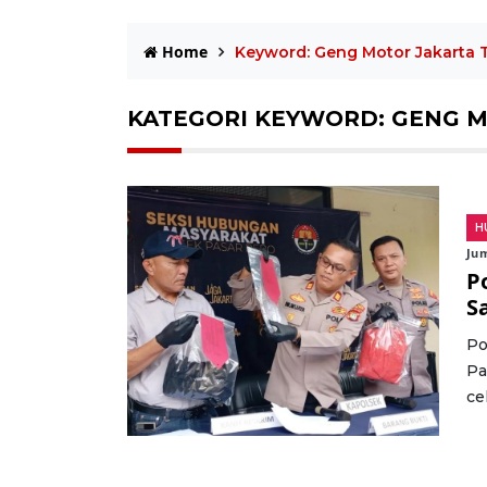
Home
Keyword: Geng Motor Jakarta 
KATEGORI KEYWORD: GENG M
H
Jum
P
S
Po
Pa
ce