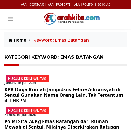
|
|
|
ARAH DESTINASI
ARAH PROPERTI
ARAH POLITIK
SCHOLAE
Home
Keyword: Emas Batangan
KATEGORI KEYWORD: EMAS BATANGAN
HUKUM & KRIMINALITAS
Jumat, 10 Juli 2026
KPK Duga Rumah Jampidsus Febrie Adriansyah di
Sentul Gunakan Nama Orang Lain, Tak Tercantum
di LHKPN
HUKUM & KRIMINALITAS
Kamis, 09 Juli 2026
Polisi Sita 74 Kg Emas Batangan dari Rumah
Mewah di Sentul, Nilainya Diperkirakan Ratusan