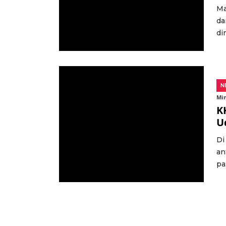
Ma
da
din
N
Min
K
U
Di
an
pa