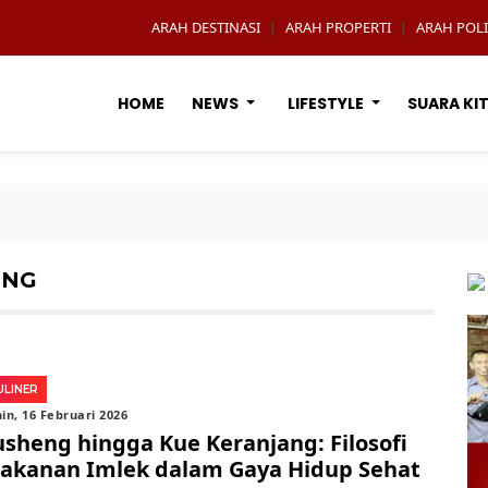
ARAH DESTINASI
ARAH PROPERTI
ARAH POLI
|
|
HOME
NEWS
LIFESTYLE
SUARA KI
ING
ULINER
in, 16 Februari 2026
usheng hingga Kue Keranjang: Filosofi
akanan Imlek dalam Gaya Hidup Sehat