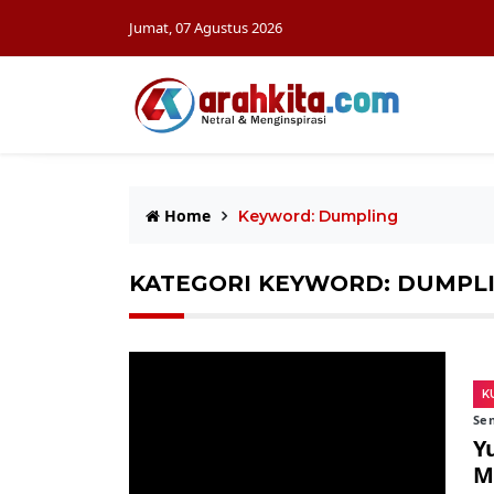
Jumat, 07 Agustus 2026
Home
Keyword: Dumpling
KATEGORI KEYWORD: DUMPL
K
Sen
Y
M