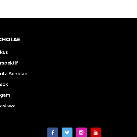
CHOLAE
kus
rspektif
rita Scholae
sok
agam
asiswa