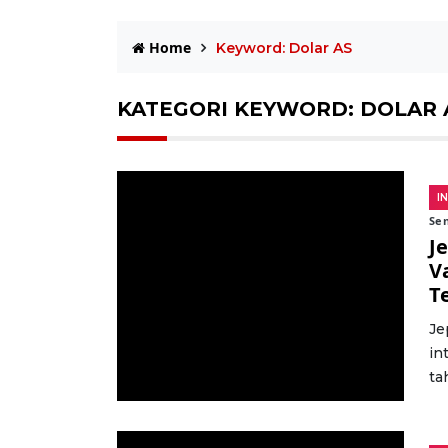
Home
Keyword: Dolar AS
KATEGORI KEYWORD: DOLAR 
I
Sen
J
V
T
Je
in
ta