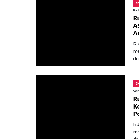
E
Rab
R
A
A
Ru
me
du
E
Sen
R
K
Po
Ru
me