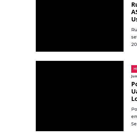
R
A
U
Ru
se
20
H
Jum
P
U
L
Po
em
Se