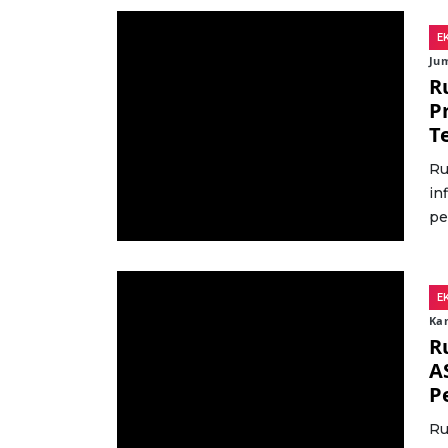
E
Jum
R
P
T
Ru
in
pe
E
Kam
R
A
P
Ru