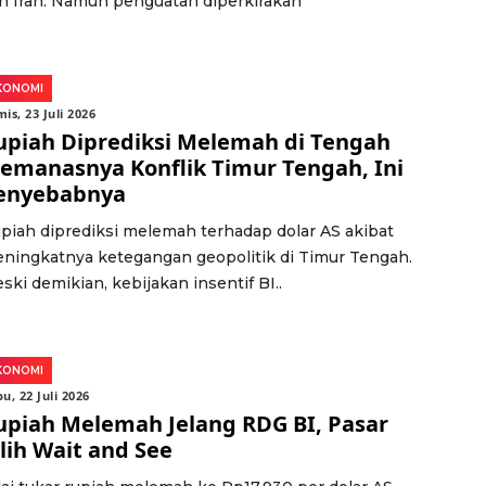
n Iran. Namun penguatan diperkirakan
KONOMI
is, 23 Juli 2026
upiah Diprediksi Melemah di Tengah
emanasnya Konflik Timur Tengah, Ini
enyebabnya
piah diprediksi melemah terhadap dolar AS akibat
ningkatnya ketegangan geopolitik di Timur Tengah.
ski demikian, kebijakan insentif BI..
KONOMI
u, 22 Juli 2026
upiah Melemah Jelang RDG BI, Pasar
ilih Wait and See