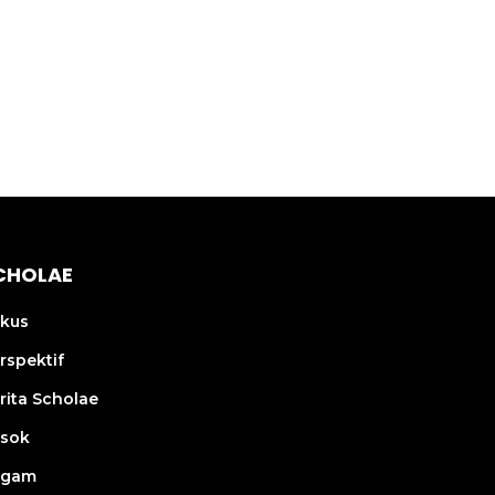
CHOLAE
kus
rspektif
rita Scholae
sok
agam