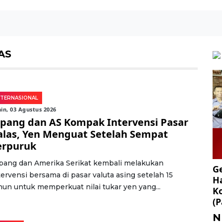
AS
NTERNASIONAL
in, 03 Agustus 2026
epang dan AS Kompak Intervensi Pasar
alas, Yen Menguat Setelah Sempat
erpuruk
pang dan Amerika Serikat kembali melakukan
Ge
tervensi bersama di pasar valuta asing setelah 15
Ha
hun untuk memperkuat nilai tukar yen yang...
K
(P
N