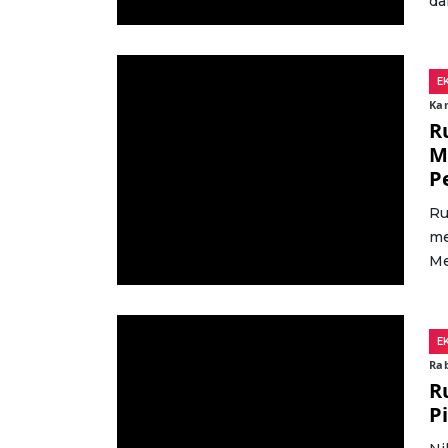
da
E
Kam
R
M
P
Ru
me
Me
E
Rab
R
P