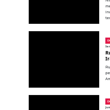
Ni
me
In
te
E
Sen
R
I
Ru
pe
Am
E
Jum