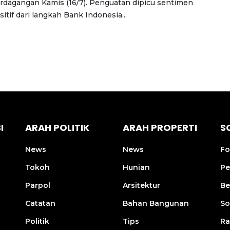
rdagangan Kamis (16/7). Penguatan dipicu sentimen
sitif dari langkah Bank Indonesia...
I
ARAH POLITIK
ARAH PROPERTI
S
News
News
Fo
Tokoh
Hunian
Pe
Parpol
Arsitektur
Be
Catatan
Bahan Bangunan
So
Politik
Tips
R