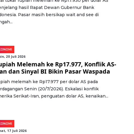
lai tukar rupiah melemah ke Rp17.930 per dolar AS
njelang hasil Rapat Dewan Gubernur Bank
donesia. Pasar masih bersikap wait and see di
ngah...
KONOMI
in, 20 Juli 2026
upiah Melemah ke Rp17.977, Konflik AS-
ran dan Sinyal BI Bikin Pasar Waspada
piah melemah ke Rp17.977 per dolar AS pada
rdagangan Senin (20/7/2026). Eskalasi konflik
erika Serikat-Iran, penguatan dolar AS, kenaikan...
KONOMI
at, 17 Juli 2026