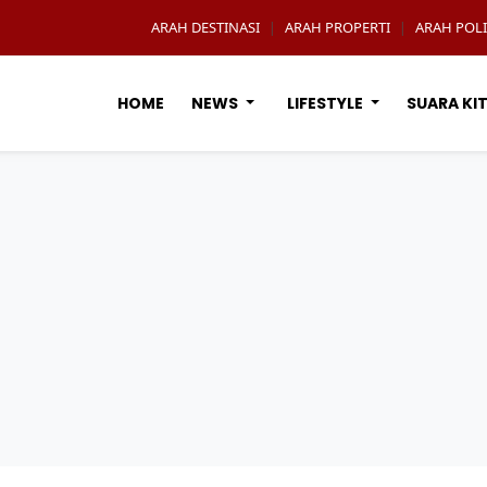
ARAH DESTINASI
ARAH PROPERTI
ARAH POLI
|
|
HOME
NEWS
LIFESTYLE
SUARA KI