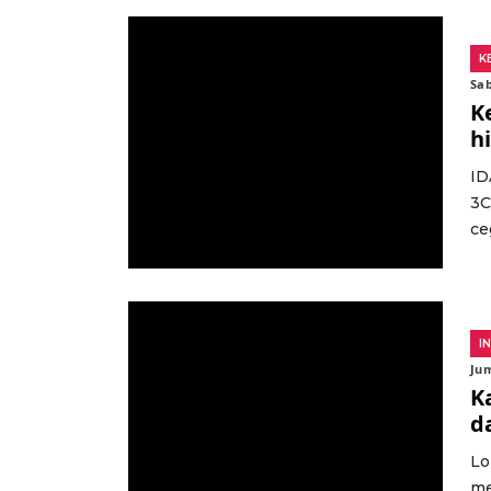
K
Sab
K
h
ID
3C
ce
I
Jum
K
d
Lo
me