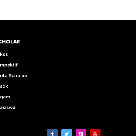
CHOLAE
kus
rspektif
rita Scholae
sok
agam
asiswa