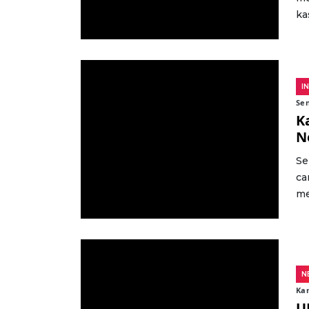
ka
I
Sen
K
N
Se
ca
me
N
Kam
U