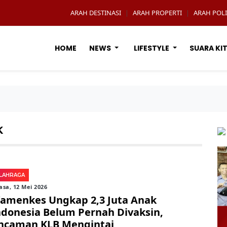
ARAH DESTINASI
ARAH PROPERTI
ARAH POLI
|
|
HOME
NEWS
LIFESTYLE
SUARA KI
K
LAHRAGA
asa, 12 Mei 2026
amenkes Ungkap 2,3 Juta Anak
ndonesia Belum Pernah Divaksin,
ncaman KLB Mengintai