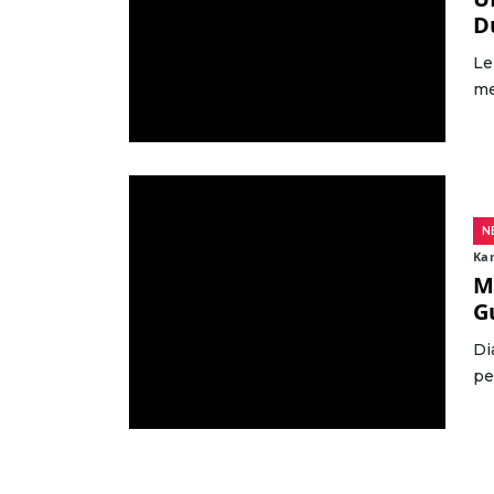
D
Le
me
N
Kam
M
G
Di
pe