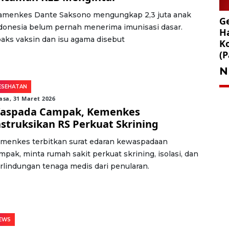
menkes Dante Saksono mengungkap 2,3 juta anak
Ge
donesia belum pernah menerima imunisasi dasar.
Ha
aks vaksin dan isu agama disebut
K
(P
N
ESEHATAN
asa, 31 Maret 2026
aspada Campak, Kemenkes
nstruksikan RS Perkuat Skrining
menkes terbitkan surat edaran kewaspadaan
mpak, minta rumah sakit perkuat skrining, isolasi, dan
rlindungan tenaga medis dari penularan.
EWS