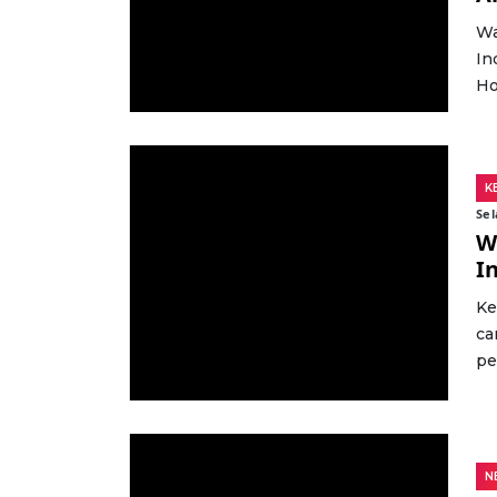
Wa
In
Ho
K
Sel
W
I
Ke
ca
pe
N