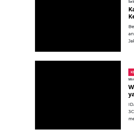
Sab
K
K
Be
an
Ja
K
Min
W
y
ID
3C
me