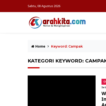
Sabtu, 08 Agustus 2026
Home
Keyword: Campak
KATEGORI KEYWORD: CAMPA
O
Sel
W
I
A