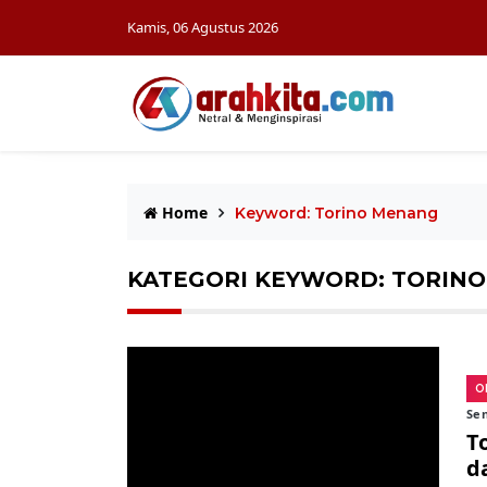
Kamis, 06 Agustus 2026
Home
Keyword: Torino Menang
KATEGORI KEYWORD: TORIN
O
Sen
T
d