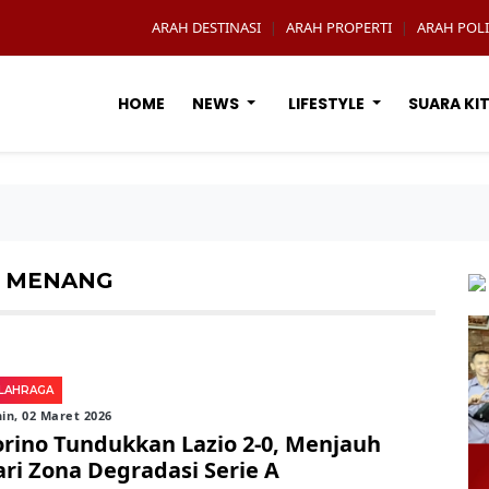
ARAH DESTINASI
ARAH PROPERTI
ARAH POLI
|
|
HOME
NEWS
LIFESTYLE
SUARA KI
O MENANG
LAHRAGA
in, 02 Maret 2026
orino Tundukkan Lazio 2-0, Menjauh
ari Zona Degradasi Serie A