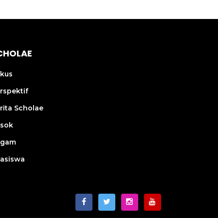
CHOLAE
kus
rspektif
rita Scholae
sok
agam
asiswa