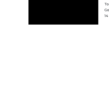
To
Go
14