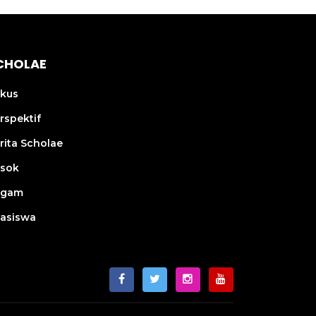
CHOLAE
kus
rspektif
rita Scholae
sok
agam
asiswa