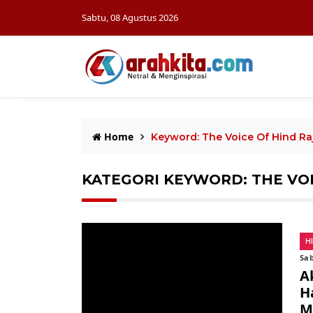
Sabtu, 08 Agustus 2026
Home
Keyword: The Voice Of Hind Ra
KATEGORI KEYWORD: THE VOI
H
Sab
A
H
M