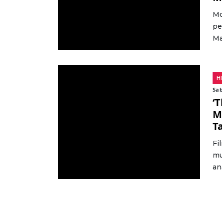
Mo
pe
Ma
H
Sa
‘T
M
T
Fi
mu
an