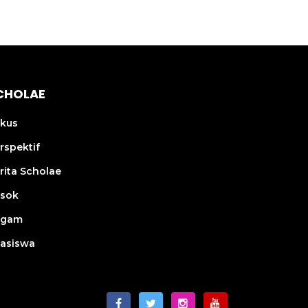
CHOLAE
kus
rspektif
rita Scholae
sok
agam
asiswa