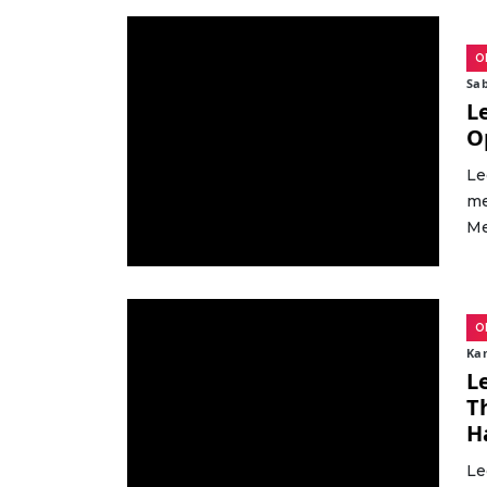
O
Sab
L
O
Le
me
Me
O
Kam
L
T
H
Le