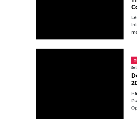
C
Le
lo
me
O
Sel
D
2
Pa
Pu
Op