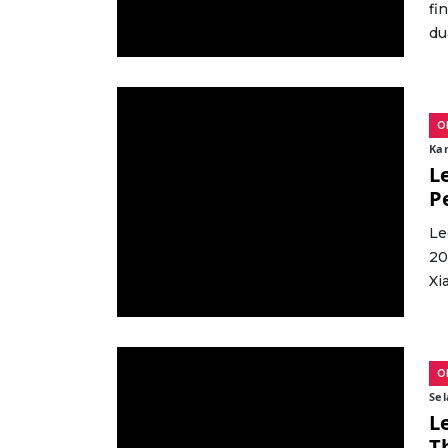
fi
du
O
Kam
L
P
Le
20
Xi
O
Sel
L
T