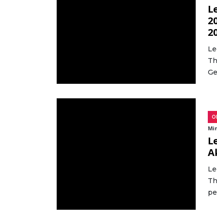
L
2
2
Le
Th
Ge
O
Min
L
A
Le
Th
pe