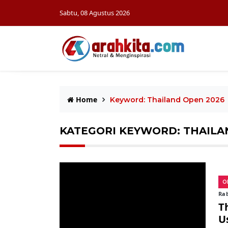
Sabtu, 08 Agustus 2026
Home
Keyword: Thailand Open 2026
KATEGORI KEYWORD: THAILA
O
Rab
T
U