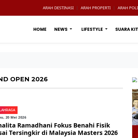
ARAH DESTINASI
ARAH PROPERTI
ARAH POLI
|
|
HOME
NEWS
LIFESTYLE
SUARA KI
ND OPEN 2026
LAHRAGA
u, 20 Mei 2026
halita Ramadhani Fokus Benahi Fisik
sai Tersingkir di Malaysia Masters 2026