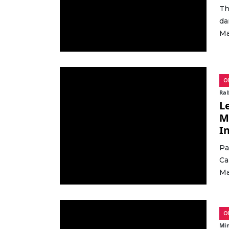
Th
da
Ma
O
Rab
L
M
I
Pa
Ca
Ma
O
Min