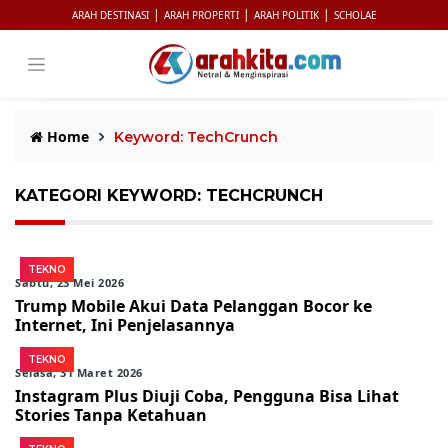
|
|
|
ARAH DESTINASI
ARAH PROPERTI
ARAH POLITIK
SCHOLAE
Home
Keyword: TechCrunch
KATEGORI KEYWORD: TECHCRUNCH
TEKNO
Sabtu, 23 Mei 2026
Trump Mobile Akui Data Pelanggan Bocor ke
Internet, Ini Penjelasannya
TEKNO
Selasa, 31 Maret 2026
Instagram Plus Diuji Coba, Pengguna Bisa Lihat
Stories Tanpa Ketahuan