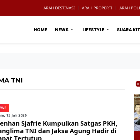
ARAH DESTINASI
ARAH PROPERTI
ARAH POLI
|
|
HOME
NEWS
LIFESTYLE
SUARA KI
MA TNI
EWS
in, 13 Juli 2026
enhan Sjafrie Kumpulkan Satgas PKH,
anglima TNI dan Jaksa Agung Hadir di
apat Tertutup