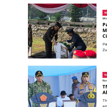
N
Min
P
M
C
Pa
Zu
N
Kam
T
A
TN
am