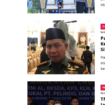
tit
P
Sel
P
K
S
Pa
st
ke
N
Sen
T
J