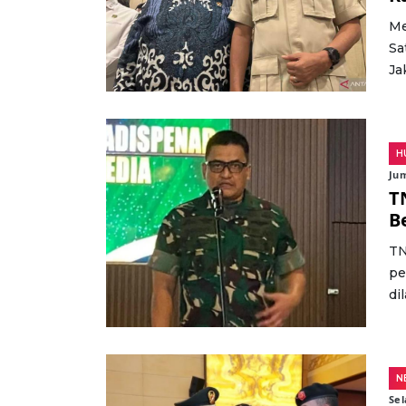
Me
Sa
Ja
H
Jum
T
B
TN
pe
di
N
Sel