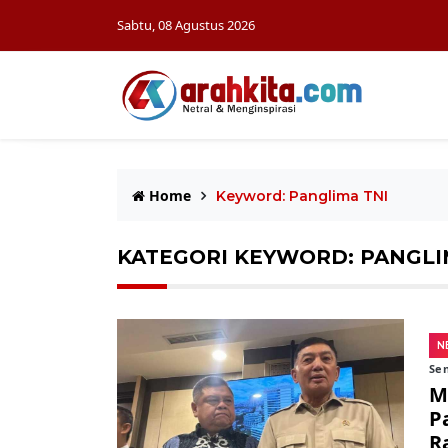
Sabtu, 08 Agustus 2026
Home
Keyword: Panglima TNI
KATEGORI KEYWORD: PANGLI
N
Sen
M
P
R