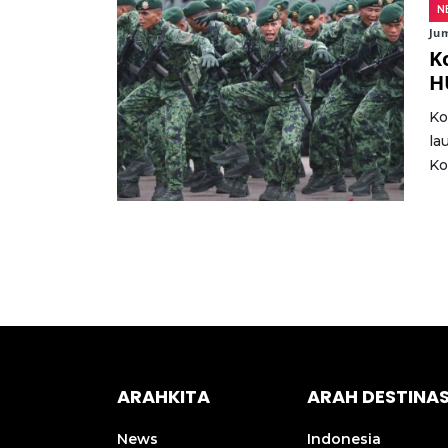
N
Jum
K
H
Ko
la
Ko
ARAHKITA
ARAH DESTINAS
News
Indonesia