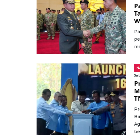
P
T
W
Pa
pe
me
N
Sab
P
M
T
Pr
Bi
Ag
be