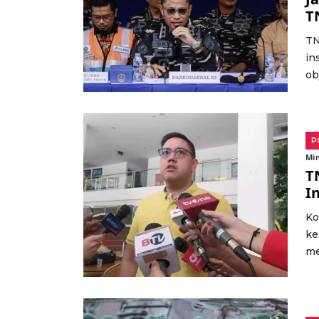
T
TN
in
ob
P
Min
T
I
Ko
ke
me