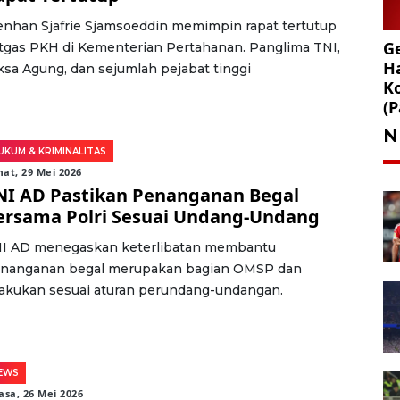
nhan Sjafrie Sjamsoeddin memimpin rapat tertutup
Ge
tgas PKH di Kementerian Pertahanan. Panglima TNI,
Ha
ksa Agung, dan sejumlah pejabat tinggi
K
(P
N
UKUM & KRIMINALITAS
at, 29 Mei 2026
NI AD Pastikan Penanganan Begal
ersama Polri Sesuai Undang-Undang
I AD menegaskan keterlibatan membantu
nanganan begal merupakan bagian OMSP dan
lakukan sesuai aturan perundang-undangan.
EWS
asa, 26 Mei 2026