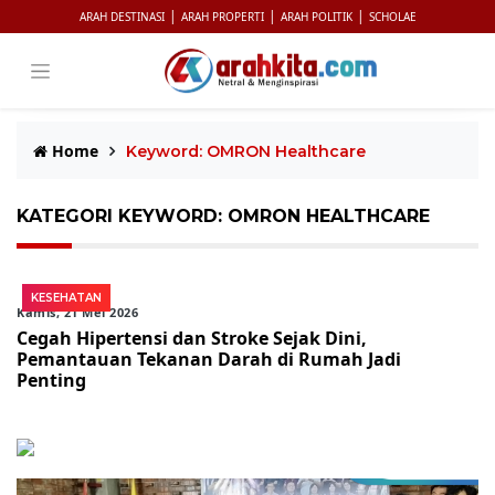
|
|
|
ARAH DESTINASI
ARAH PROPERTI
ARAH POLITIK
SCHOLAE
Home
Keyword: OMRON Healthcare
KATEGORI KEYWORD: OMRON HEALTHCARE
KESEHATAN
Kamis, 21 Mei 2026
Cegah Hipertensi dan Stroke Sejak Dini,
Pemantauan Tekanan Darah di Rumah Jadi
Penting