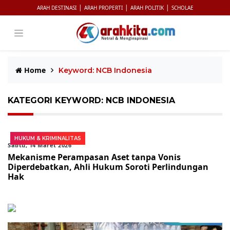
|
|
|
ARAH DESTINASI
ARAH PROPERTI
ARAH POLITIK
SCHOLAE
Home
Keyword: NCB Indonesia
KATEGORI KEYWORD: NCB INDONESIA
HUKUM & KRIMINALITAS
Sabtu, 14 Maret 2026
Mekanisme Perampasan Aset tanpa Vonis
Diperdebatkan, Ahli Hukum Soroti Perlindungan
Hak