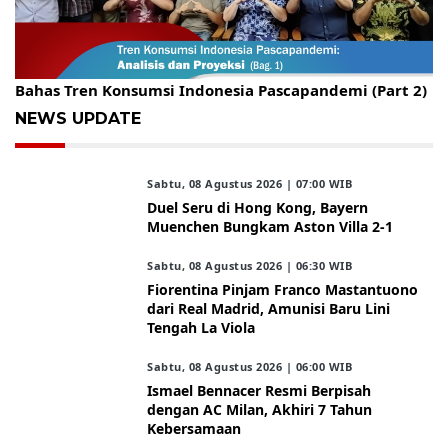
Gelar Kopdar, KBC Jakarta Raya Hadirkan Pakar Ritel
Bahas Tren Konsumsi Indonesia Pascapandemi (Part 2)
NEWS UPDATE
Sabtu, 08 Agustus 2026 | 07:00 WIB
Duel Seru di Hong Kong, Bayern
Muenchen Bungkam Aston Villa 2-1
Sabtu, 08 Agustus 2026 | 06:30 WIB
Fiorentina Pinjam Franco Mastantuono
dari Real Madrid, Amunisi Baru Lini
Tengah La Viola
Sabtu, 08 Agustus 2026 | 06:00 WIB
Ismael Bennacer Resmi Berpisah
dengan AC Milan, Akhiri 7 Tahun
Kebersamaan