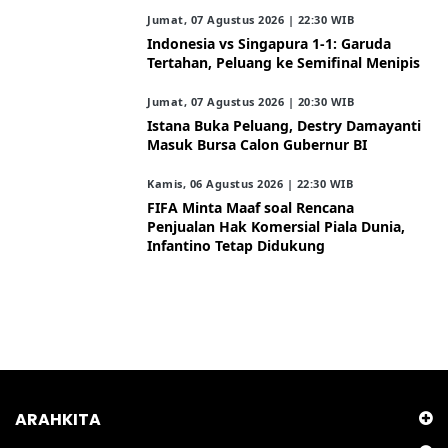
Jumat, 07 Agustus 2026 | 22:30 WIB
Indonesia vs Singapura 1-1: Garuda
Tertahan, Peluang ke Semifinal Menipis
Jumat, 07 Agustus 2026 | 20:30 WIB
Istana Buka Peluang, Destry Damayanti
Masuk Bursa Calon Gubernur BI
Kamis, 06 Agustus 2026 | 22:30 WIB
FIFA Minta Maaf soal Rencana
Penjualan Hak Komersial Piala Dunia,
Infantino Tetap Didukung
ARAHKITA