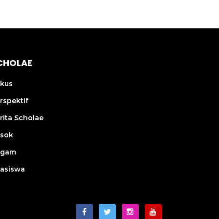
CHOLAE
kus
rspektif
rita Scholae
sok
agam
asiswa