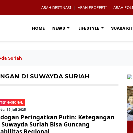
ARAH DESTINASI
ARAH PROPERTI
ARAH POLI
|
|
HOME
NEWS
LIFESTYLE
SUARA KI
da Suriah
NGAN DI SUWAYDA SURIAH
NTERNASIONAL
tu, 19 Juli 2025
rdogan Peringatkan Putin: Ketegangan
i Suwayda Suriah Bisa Guncang
tabilitas Regional