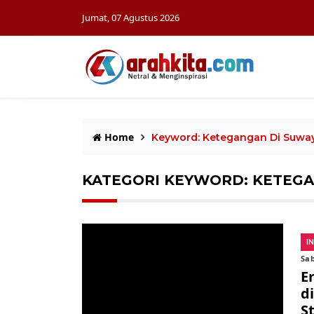
Jumat, 07 Agustus 2026
Home
Keyword: Ketegangan Di Suway
KATEGORI KEYWORD: KETEGA
I
Sab
E
d
S