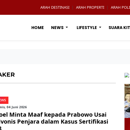
ARAH DESTINASI
ARAH PROPERTI
ARAH POLI
|
|
HOME
NEWS
LIFESTYLE
SUARA KI
AKER
EWS
is, 04 Juni 2026
oel Minta Maaf kepada Prabowo Usai
ivonis Penjara dalam Kasus Sertifikasi
3