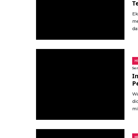
T
Ek
me
da
H
Sen
I
P
Wa
di
mi
H