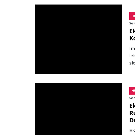
H
Sel
E
K
Im
le
si
H
Sen
E
R
D
Ek