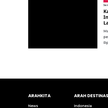
Sen
K
I
L
Ma
pe
Rp
ARAHKITA
ARAH DESTINAS
News
Indonesia