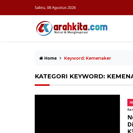
Sabtu, 08 Agustus 2026
Home
Keyword: Kemenaker
KATEGORI KEYWORD: KEMEN
N
Kam
N
D
K