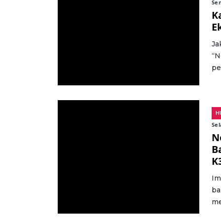
Sen
K
E
Ja
“N
pe
H
Sel
N
B
K
Im
ba
me