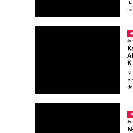
da
se
H
Sen
K
A
K
Ma
be
da
H
Sen
N