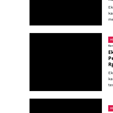
Ek
ka
me
H
Kam
E
P
R
Ek
ka
te
H