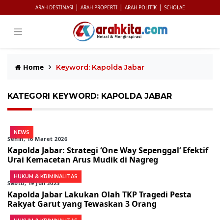
|
|
|
ARAH DESTINASI
ARAH PROPERTI
ARAH POLITIK
SCHOLAE
Home
Keyword: Kapolda Jabar
KATEGORI KEYWORD: KAPOLDA JABAR
NEWS
Senin, 16 Maret 2026
Kapolda Jabar: Strategi ‘One Way Sepenggal‘ Efektif
Urai Kemacetan Arus Mudik di Nagreg
HUKUM & KRIMINALITAS
Sabtu, 19 Juli 2025
Kapolda Jabar Lakukan Olah TKP Tragedi Pesta
Rakyat Garut yang Tewaskan 3 Orang