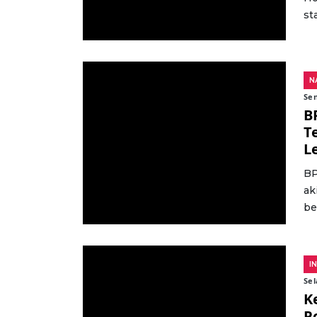
st
N
Sen
B
T
L
BP
ak
be
I
Sel
K
P