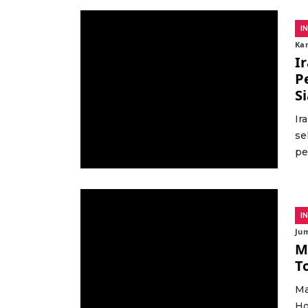
I
Kam
I
P
S
Ir
se
pe
I
Jum
M
T
Ma
Ho