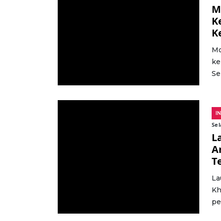
M
K
K
Mo
ke
Se
I
Sel
L
A
T
La
Kh
pe