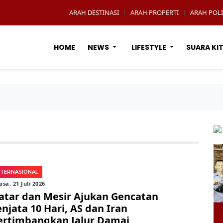
ARAH DESTINASI
ARAH PROPERTI
ARAH POLI
|
|
HOME
NEWS
LIFESTYLE
SUARA KI
NTERNASIONAL
asa, 21 Juli 2026
atar dan Mesir Ajukan Gencatan
enjata 10 Hari, AS dan Iran
ertimbangkan Jalur Damai