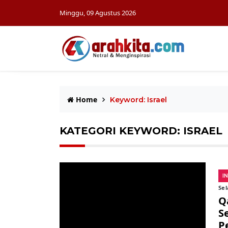
Minggu, 09 Agustus 2026
Home
Keyword: Israel
KATEGORI KEYWORD: ISRAEL
I
Sel
Q
S
P