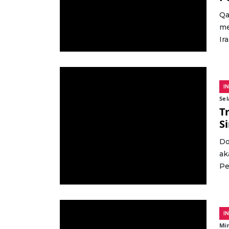
Qa
me
Ir
I
Sel
T
S
Do
ak
Pe
I
Min