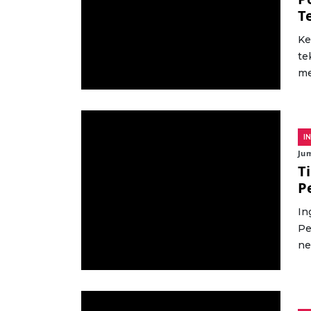
T
Ke
te
me
I
Jum
T
P
In
Pe
ne