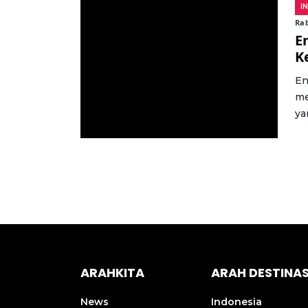
I
Rab
E
K
En
me
ya
ARAHKITA
ARAH DESTINAS
News
Indonesia