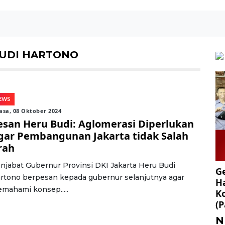
BUDI HARTONO
EWS
asa, 08 Oktober 2024
esan Heru Budi: Aglomerasi Diperlukan
gar Pembangunan Jakarta tidak Salah
rah
njabat Gubernur Provinsi DKI Jakarta Heru Budi
Ge
rtono berpesan kepada gubernur selanjutnya agar
Ha
mahami konsep.....
K
(P
N