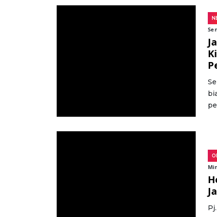
N
Sen
J
K
P
Se
bi
pe
O
Min
H
J
Pj