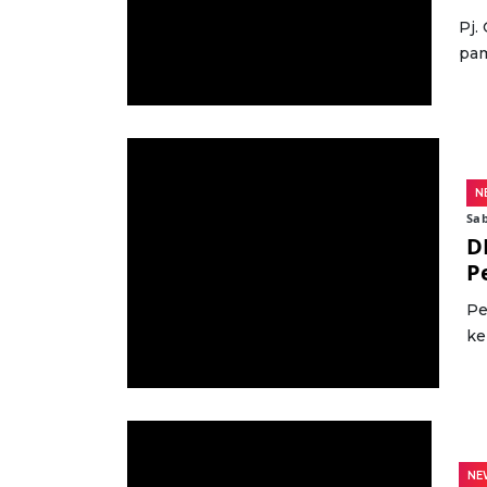
Pj.
pam
N
Sab
D
P
Pe
ke
NE