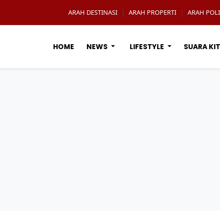
ARAH DESTINASI
ARAH PROPERTI
ARAH POLI
|
|
HOME
NEWS
LIFESTYLE
SUARA KI