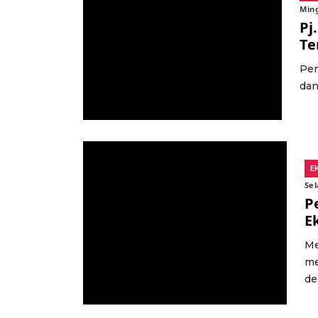
Ming
Pj
Te
Pem
dan
E
Sel
P
E
Me
me
de