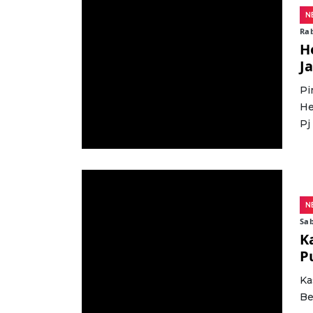
N
Ra
H
J
Pi
He
Pj
N
Sab
K
P
Ka
Be