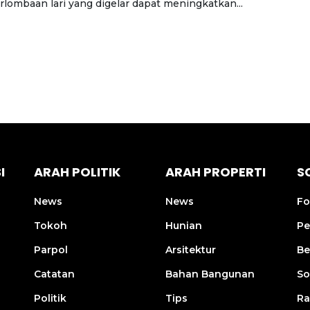
rlombaan lari yang digelar dapat meningkatkan...
I
ARAH POLITIK
ARAH PROPERTI
S
News
News
Fo
Tokoh
Hunian
Pe
Parpol
Arsitektur
Be
Catatan
Bahan Bangunan
So
Politik
Tips
R