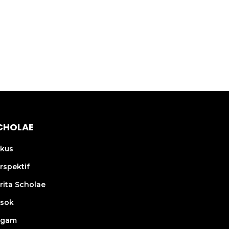
CHOLAE
kus
rspektif
rita Scholae
sok
agam