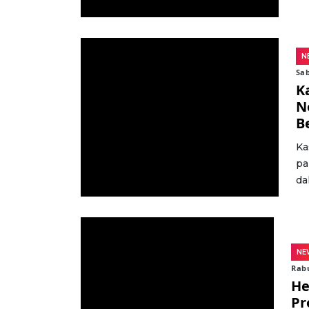
N
Sab
K
N
B
Ka
pa
dal
NE
Rabu
He
Pr