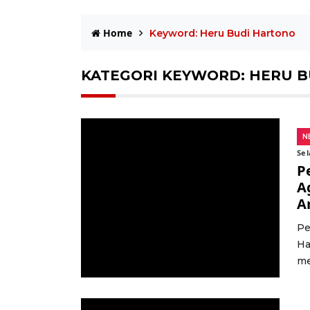
Home
Keyword: Heru Budi Hartono
KATEGORI KEYWORD: HERU 
N
Sel
P
A
A
Pe
Ha
me