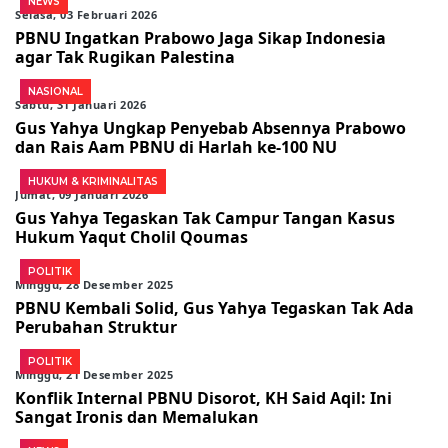
NEWS
Selasa, 03 Februari 2026
PBNU Ingatkan Prabowo Jaga Sikap Indonesia
agar Tak Rugikan Palestina
NASIONAL
Sabtu, 31 Januari 2026
Gus Yahya Ungkap Penyebab Absennya Prabowo
dan Rais Aam PBNU di Harlah ke-100 NU
HUKUM & KRIMINALITAS
Jumat, 09 Januari 2026
Gus Yahya Tegaskan Tak Campur Tangan Kasus
Hukum Yaqut Cholil Qoumas
POLITIK
Minggu, 28 Desember 2025
PBNU Kembali Solid, Gus Yahya Tegaskan Tak Ada
Perubahan Struktur
POLITIK
Minggu, 21 Desember 2025
Konflik Internal PBNU Disorot, KH Said Aqil: Ini
Sangat Ironis dan Memalukan