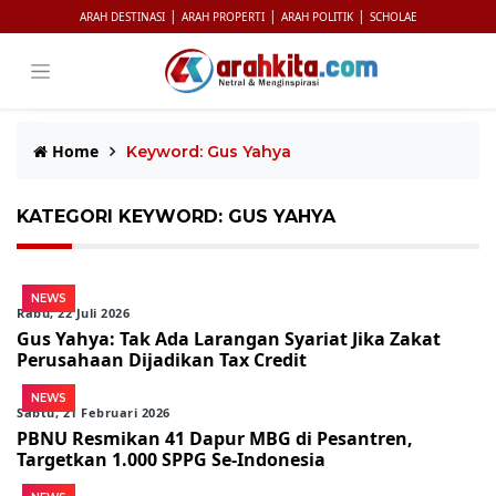
|
|
|
ARAH DESTINASI
ARAH PROPERTI
ARAH POLITIK
SCHOLAE
Home
Keyword: Gus Yahya
KATEGORI KEYWORD: GUS YAHYA
NEWS
Rabu, 22 Juli 2026
Gus Yahya: Tak Ada Larangan Syariat Jika Zakat
Perusahaan Dijadikan Tax Credit
NEWS
Sabtu, 21 Februari 2026
PBNU Resmikan 41 Dapur MBG di Pesantren,
Targetkan 1.000 SPPG Se-Indonesia