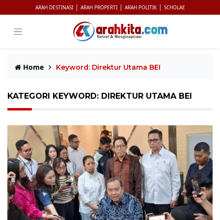
|
|
|
ARAH DESTINASI
ARAH PROPERTI
ARAH POLITIK
SCHOLAE
Home
Keyword: Direktur Utama BEI
KATEGORI KEYWORD: DIREKTUR UTAMA BEI