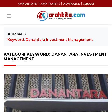
|
|
|
ARAH DESTINASI
ARAH PROPERTI
ARAH POLITIK
SCHOLAE
Home
Keyword: Danantara Investment Management
KATEGORI KEYWORD: DANANTARA INVESTMENT
MANAGEMENT