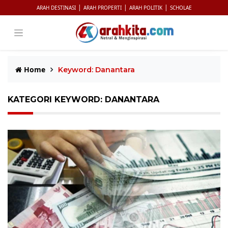
|
|
|
ARAH DESTINASI
ARAH PROPERTI
ARAH POLITIK
SCHOLAE
Home
Keyword: Danantara
KATEGORI KEYWORD: DANANTARA