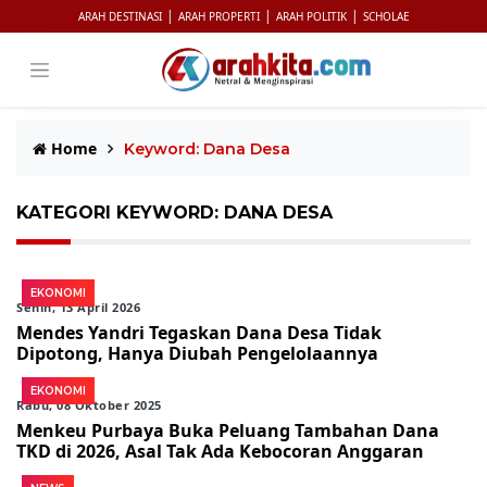
|
|
|
ARAH DESTINASI
ARAH PROPERTI
ARAH POLITIK
SCHOLAE
Home
Keyword: Dana Desa
KATEGORI KEYWORD: DANA DESA
EKONOMI
Senin, 13 April 2026
Mendes Yandri Tegaskan Dana Desa Tidak
Dipotong, Hanya Diubah Pengelolaannya
EKONOMI
Rabu, 08 Oktober 2025
Menkeu Purbaya Buka Peluang Tambahan Dana
TKD di 2026, Asal Tak Ada Kebocoran Anggaran