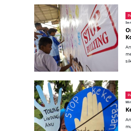
P
Sen
O
K
An
me
si
P
Min
K
An
mu