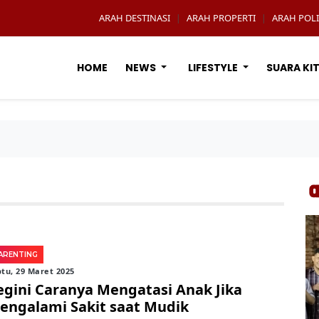
ARAH DESTINASI
ARAH PROPERTI
ARAH POLI
|
|
HOME
NEWS
LIFESTYLE
SUARA KI
ARENTING
tu, 29 Maret 2025
egini Caranya Mengatasi Anak Jika
engalami Sakit saat Mudik