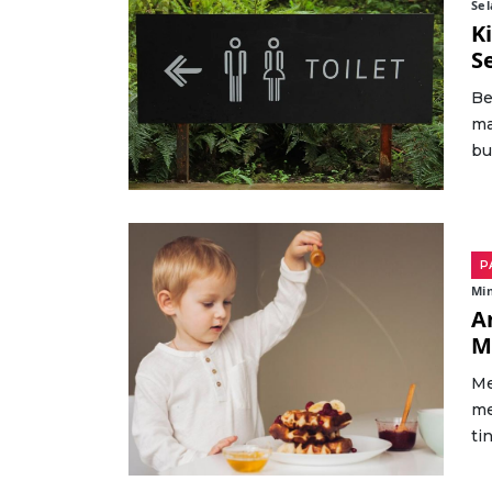
Sel
K
S
Be
ma
bu
P
Mi
A
M
Me
me
tin