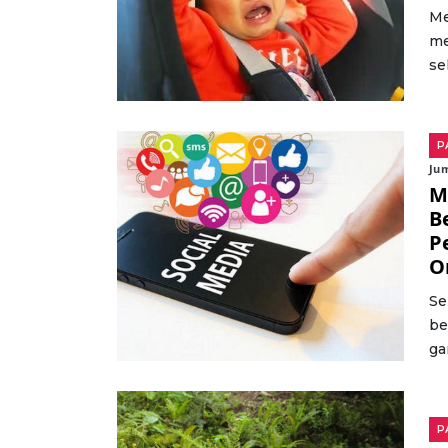
Me
me
se
P
Ju
M
B
P
O
Se
be
ga
P