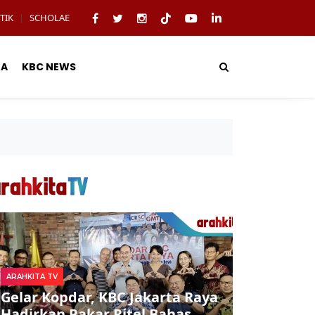
TIK
SCHOLAE
|
TA
KBC NEWS
ARAHKITA TV
Gelar Kopdar, KBC Jakarta Raya
Hadirkan Pakar Ritel Bahas