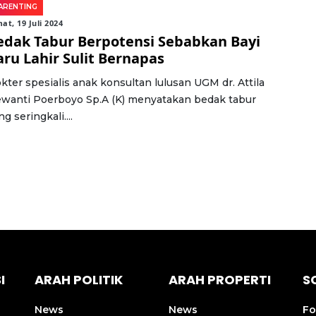
ARENTING
at, 19 Juli 2024
edak Tabur Berpotensi Sebabkan Bayi
aru Lahir Sulit Bernapas
kter spesialis anak konsultan lulusan UGM dr. Attila
wanti Poerboyo Sp.A (K) menyatakan bedak tabur
g seringkali....
I
ARAH POLITIK
ARAH PROPERTI
S
News
News
Fo