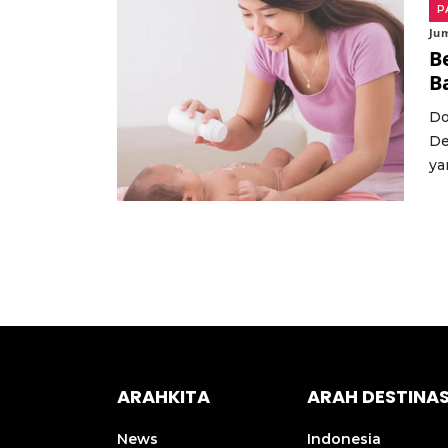
P
Jum
B
B
Do
De
yan
ARAHKITA
ARAH DESTINAS
News
Indonesia