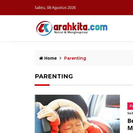
Sabtu, 08 Agustus 2026
Home
Parenting
PARENTING
P
Sab
B
M