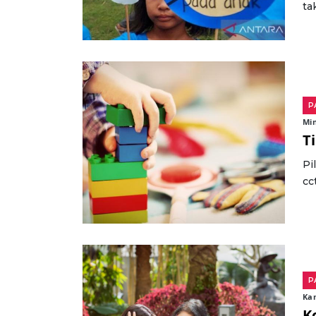
ta
P
Min
T
Pi
cc
P
Kam
K