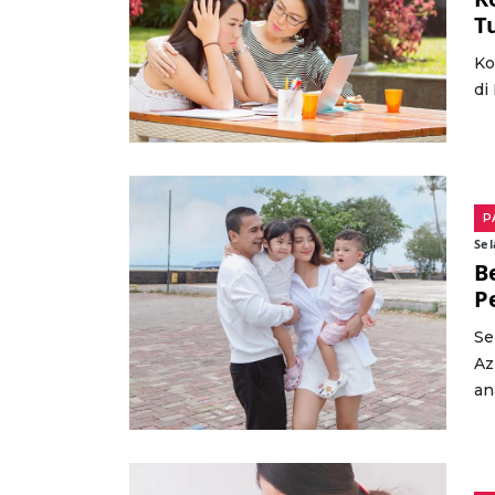
T
Ko
di
P
Sel
B
P
Se
Az
an