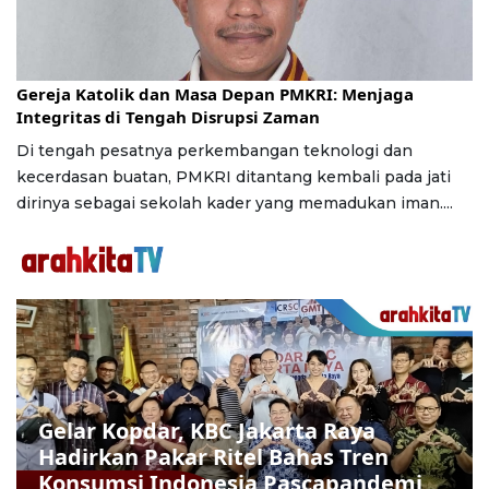
Jumat, 24 Juli 2026 | 16:30 WIB
Gereja Katolik dan Masa Depan PMKRI: Menjaga
Integritas di Tengah Disrupsi Zaman
Di tengah pesatnya perkembangan teknologi dan
kecerdasan buatan, PMKRI ditantang kembali pada jati
dirinya sebagai sekolah kader yang memadukan iman....
Gelar Kopdar, KBC Jakarta Raya
Hadirkan Pakar Ritel Bahas Tren
Konsumsi Indonesia Pascapandemi