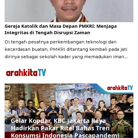
Jumat, 24 Juli 2026 | 16:30 WIB
Gereja Katolik dan Masa Depan PMKRI: Menjaga
Integritas di Tengah Disrupsi Zaman
Di tengah pesatnya perkembangan teknologi dan
kecerdasan buatan, PMKRI ditantang kembali pada jati
dirinya sebagai sekolah kader yang memadukan iman....
Gelar Kopdar, KBC Jakarta Raya
Hadirkan Pakar Ritel Bahas Tren
Konsumsi Indonesia Pascapandemi