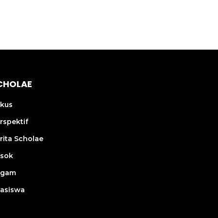
CHOLAE
kus
rspektif
rita Scholae
sok
agam
asiswa