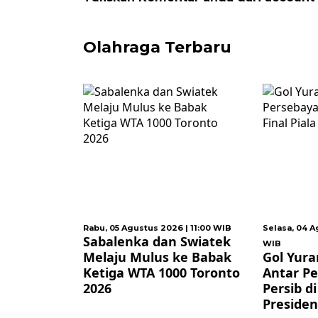
Olahraga Terbaru
 2026 | 11:00 WIB
Selasa, 04 Agustus 2026 | 23:00
Kamis, 
dan Swiatek
WIB
WIB
us ke Babak
Gol Yuran Fernandes
FIFA 
1000 Toronto
Antar Persebaya Jumpa
Renc
Persib di Final Piala
Komer
Presiden 2026
Infan