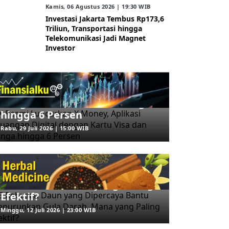
Kamis, 06 Agustus 2026 | 19:30 WIB
Investasi Jakarta Tembus Rp173,6
Triliun, Transportasi hingga
Telekomunikasi Jadi Magnet
Investor
ARAHKITA/FINANSIALKU
X Resmi Luncurkan X Money,
Aplikasi Keuangan Digital
dengan Kartu Visa dan Bunga
hingga 6 Persen
Rabu, 29 Juli 2026 | 15:00 WIB
ARAHKITA/HERBAL MEDICINE
5 Rebusan Daun yang
Dipercaya Bantu Menurunkan
Gula Darah, Mana yang Paling
Efektif?
Minggu, 12 Juli 2026 | 23:00 WIB