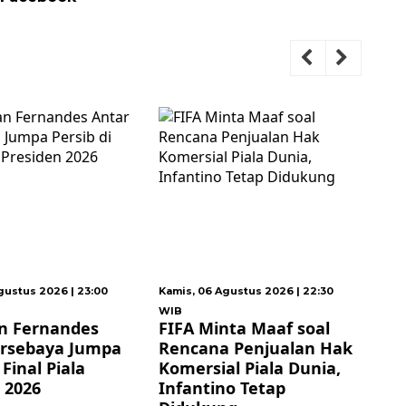
06 Agustus 2026 | 22:30
Kamis, 06 Agustus 2026 | 18:30
WIB
Minta Maaf soal
Fajar/Fikri Jadi Unggulan
ana Penjualan Hak
Kedua, Indonesia
sial Piala Dunia,
Turunkan Delapan
tino Tetap
Unggulan di BWF World