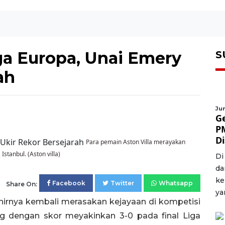
iga Europa, Unai Emery
S
ah
Jum
G
P
D
Para pemain Aston Villa merayakan
Istanbul. (Aston villa)
Di
da
ke
Facebook
Twitter
Whatsapp
Share On:
ya
khirnya kembali merasakan kejayaan di kompetisi
g dengan skor meyakinkan 3-0 pada final Liga