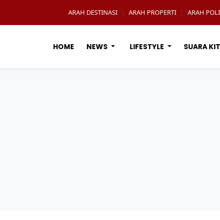
ARAH DESTINASI
ARAH PROPERTI
ARAH POLI
|
|
HOME
NEWS
LIFESTYLE
SUARA KI