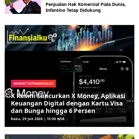
Penjualan Hak Komersial Piala Dunia,
Infantino Tetap Didukung
ARAHKITA/FINANSIALKU
X Resmi Luncurkan X Money, Aplikasi
Keuangan Digital dengan Kartu Visa
dan Bunga hingga 6 Persen
Rabu, 29 Juli 2026 | 15:00 WIB