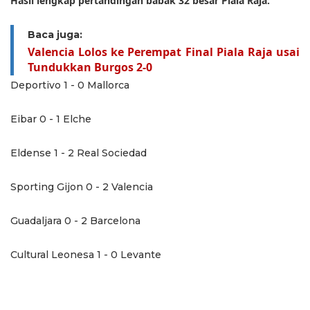
Hasil lengkap pertandingan babak 32 besar Piala Raja:
Baca juga:
Valencia Lolos ke Perempat Final Piala Raja usai
Tundukkan Burgos 2-0
Deportivo 1 - 0 Mallorca
Eibar 0 - 1 Elche
Eldense 1 - 2 Real Sociedad
Sporting Gijon 0 - 2 Valencia
Guadaljara 0 - 2 Barcelona
Cultural Leonesa 1 - 0 Levante