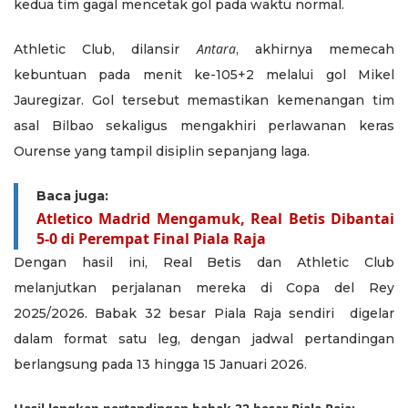
kedua tim gagal mencetak gol pada waktu normal.
Antara
Athletic Club, dilansir
, akhirnya memecah
kebuntuan pada menit ke-105+2 melalui gol Mikel
Jauregizar. Gol tersebut memastikan kemenangan tim
asal Bilbao sekaligus mengakhiri perlawanan keras
Ourense yang tampil disiplin sepanjang laga.
Baca juga:
Atletico Madrid Mengamuk, Real Betis Dibantai
5-0 di Perempat Final Piala Raja
Dengan hasil ini, Real Betis dan Athletic Club
melanjutkan perjalanan mereka di Copa del Rey
2025/2026. Babak 32 besar Piala Raja sendiri digelar
dalam format satu leg, dengan jadwal pertandingan
berlangsung pada 13 hingga 15 Januari 2026.