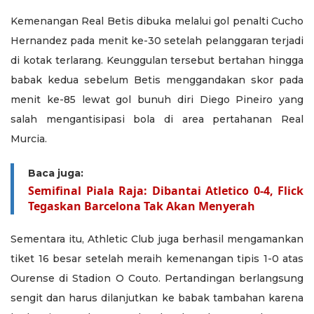
Kemenangan Real Betis dibuka melalui gol penalti Cucho
Hernandez pada menit ke-30 setelah pelanggaran terjadi
di kotak terlarang. Keunggulan tersebut bertahan hingga
babak kedua sebelum Betis menggandakan skor pada
menit ke-85 lewat gol bunuh diri Diego Pineiro yang
salah mengantisipasi bola di area pertahanan Real
Murcia.
Baca juga:
Semifinal Piala Raja: Dibantai Atletico 0-4, Flick
Tegaskan Barcelona Tak Akan Menyerah
Sementara itu, Athletic Club juga berhasil mengamankan
tiket 16 besar setelah meraih kemenangan tipis 1-0 atas
Ourense di Stadion O Couto. Pertandingan berlangsung
sengit dan harus dilanjutkan ke babak tambahan karena