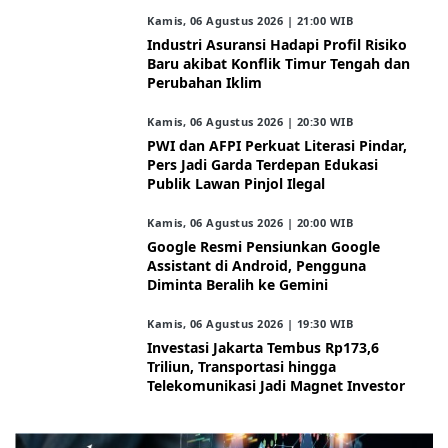
Kamis, 06 Agustus 2026 | 21:00 WIB
Industri Asuransi Hadapi Profil Risiko
Baru akibat Konflik Timur Tengah dan
Perubahan Iklim
Kamis, 06 Agustus 2026 | 20:30 WIB
PWI dan AFPI Perkuat Literasi Pindar,
Pers Jadi Garda Terdepan Edukasi
Publik Lawan Pinjol Ilegal
Kamis, 06 Agustus 2026 | 20:00 WIB
Google Resmi Pensiunkan Google
Assistant di Android, Pengguna
Diminta Beralih ke Gemini
Kamis, 06 Agustus 2026 | 19:30 WIB
Investasi Jakarta Tembus Rp173,6
Triliun, Transportasi hingga
Telekomunikasi Jadi Magnet Investor
ARAHKITA/FINANSIALKU