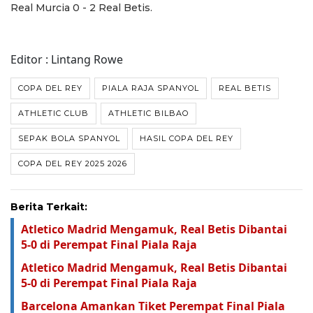
Real Murcia 0 - 2 Real Betis.
Editor : Lintang Rowe
COPA DEL REY
PIALA RAJA SPANYOL
REAL BETIS
ATHLETIC CLUB
ATHLETIC BILBAO
SEPAK BOLA SPANYOL
HASIL COPA DEL REY
COPA DEL REY 2025 2026
Berita Terkait:
Atletico Madrid Mengamuk, Real Betis Dibantai
5-0 di Perempat Final Piala Raja
Atletico Madrid Mengamuk, Real Betis Dibantai
5-0 di Perempat Final Piala Raja
Barcelona Amankan Tiket Perempat Final Piala