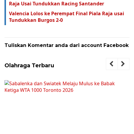
Raja Usai Tundukkan Racing Santander
Valencia Lolos ke Perempat Final Piala Raja usai
Tundukkan Burgos 2-0
Tuliskan Komentar anda dari account Facebook
Olahraga Terbaru